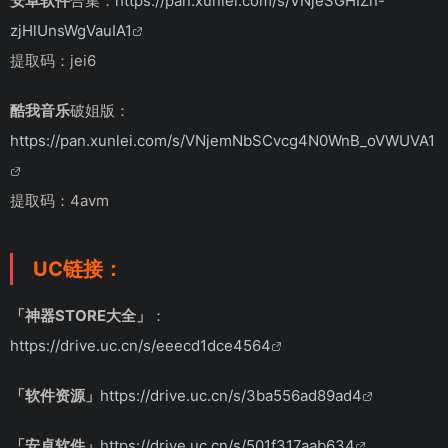
安卓软件
合集：
https://pan.xunlei.com/s/VNjeSGHIZn-
zjHlUnsWgVauIA1
提取码：jei6
酷我音乐
破姐版：
https://pan.xunlei.com/s/VNjemNbSCvcg4N0WnB_oVWUVA1
提取码：4avm
UC链接：
「神器STORE大全」
：
https://drive.uc.cn/s/eeecd1dce4564
「软件资源」
https://drive.uc.cn/s/3ba556ad89ad4
「安卓软件」
https://drive.uc.cn/s/501f317aab634