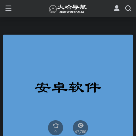
0
47,759