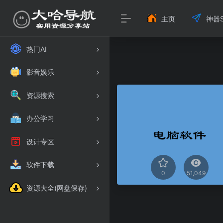
主页
神器S
热门AI
影音娱乐
资源搜索
办公学习
设计专区
软件下载
0
51,049
资源大全(网盘保存)