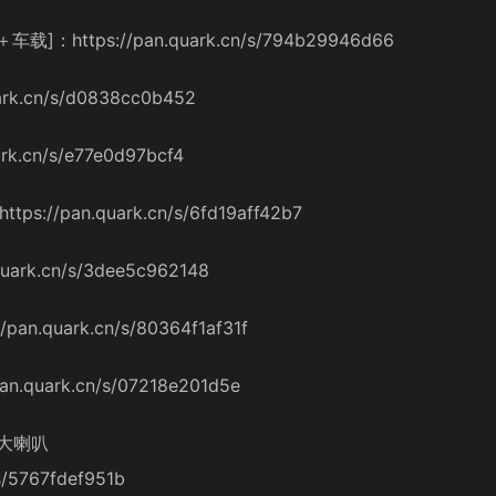
https://pan.quark.cn/s/794b29946d66
rk.cn/s/d0838cc0b452
k.cn/s/e77e0d97bcf4
/pan.quark.cn/s/6fd19aff42b7
ark.cn/s/3dee5c962148
.quark.cn/s/80364f1af31f
.quark.cn/s/07218e201d5e
比大喇叭
s/5767fdef951b