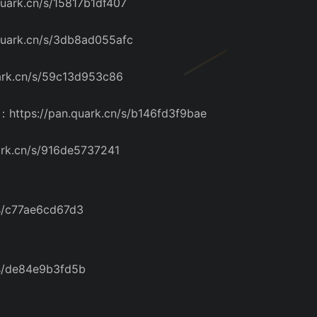
rk.cn/s/15817b1df407
ark.cn/s/3db8ad055afc
k.cn/s/59c13d953c86
s://pan.quark.cn/s/b146fd3f9bae
rk.cn/s/916de5737241
s/c77ae6cd67d3
s/de84e9b3fd5b