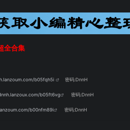
超全合集
nh.lanzoum.com/b05fqh5i
密码:DnnH
/dnnh.lanzoux.com/b05ft6vg
密码:DnnH
.lanzoum.com/b00nfm89i
密码:DnnH