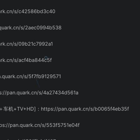
rk.cn/s/c42586bd3c40
uark.cn/s/2aec0994b538
k.cn/s/09b21c7992a1
k.cn/s/acf4ba844c5f
uark.cn/s/5f7fb9129571
pan.quark.cn/s/4a27434d561a
V+HD]：https://pan.quark.cn/s/b0065f4eb35f
pan.quark.cn/s/553f5751e04f