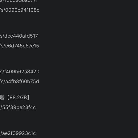
/s/0090c941f08c
/s/dec440afd517
/s/e6d745c67e15
/s/f409b62a8420
/s/a4fb8f60b75d
【88.2GB】
s/55f39be23f4c
s/ae2f39923c1c