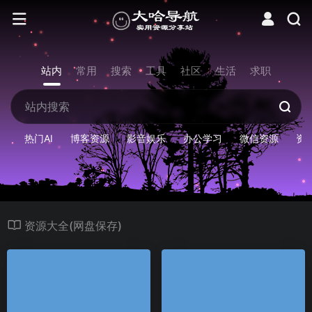
站内
常用
搜索
工具
社区
生活
求职
热门AI
博客资源
影音娱乐
办公学习
微信资源
资
资源大全(网盘保存)