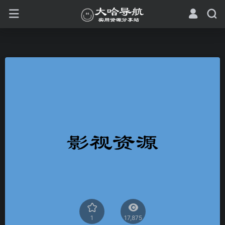
1
17,875