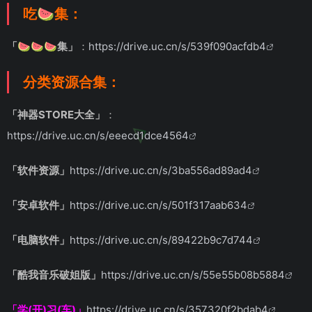
吃🍉集：
「🍉🍉🍉集」
：
https://drive.uc.cn/s/539f090acfdb4
分类资源合集：
「神器STORE大全」
：
https://drive.uc.cn/s/eeecd1dce4564
「软件资源」
https://drive.uc.cn/s/3ba556ad89ad4
「安卓软件」
https://drive.uc.cn/s/501f317aab634
「电脑软件」
https://drive.uc.cn/s/89422b9c7d744
「酷我音乐破姐版」
https://drive.uc.cn/s/55e55b08b5884
「学(开)习(车)」
https://drive.uc.cn/s/357320f2bdab4