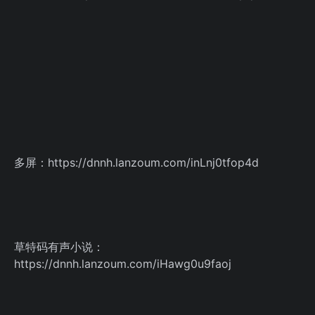
多屏：https://dnnh.lanzoum.com/inLnj0tfop4d
草特码有声小说：
https://dnnh.lanzoum.com/iHawg0u9faoj