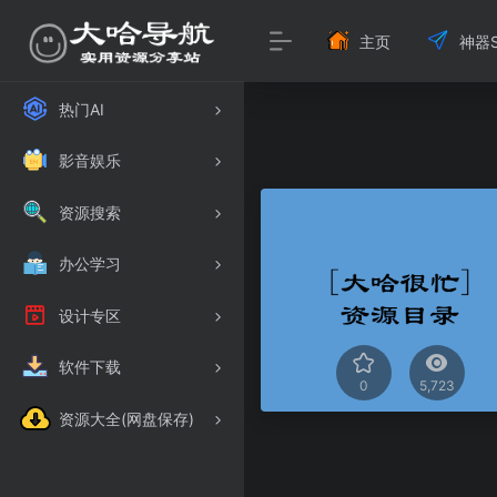
主页
神器S
热门AI
影音娱乐
资源搜索
办公学习
设计专区
软件下载
0
5,723
资源大全(网盘保存)