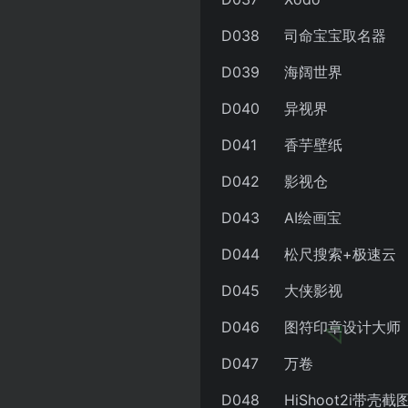
D038
司命宝宝取名器
D039
海阔世界
D040
异视界
D041
香芋壁纸
D042
影视仓
D043
AI绘画宝
D044
松尺搜索+极速云
D045
大侠影视
D046
图符印章设计大师
D047
万卷
D048
HiShoot2i带壳截