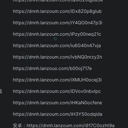
https://dnnh.lanzoum.com/iDx8Z0p8glub
https://dnnh.lanzoum.com/iY4QO0n47p3i
https://dnnh.lanzoum.com/iPzy00neq21c
https://dnnh.lanzoum.com/iu6G40n47vja
https://dnnh.lanzoum.com/ivbNQ0nrzy2h
https://dnnh.lanzouo.com/b00oj717e
https://dnnh.lanzoum.com/iXMUH0ocej3i
器
https://dnnh.lanzoum.com/iDVov0nbvlpc
https://dnnh.lanzoum.com/iHKaN0ocfene
https://dnnh.lanzoum.com/iH3Y50odqida
安卓：https://dnnh.lanzoum.com/i917C0ozht9a