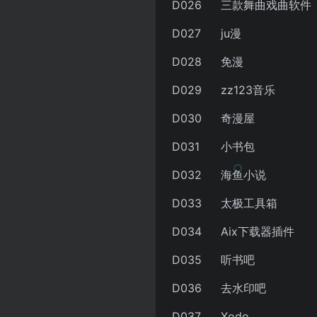
D026
三款舞曲戏曲软件
D027
ju漫
D028
免漫
D029
zz123音乐
D030
奇漫屋
D031
小书包
D032
海鱼小说
D033
太极工具箱
D034
Aix下载器插件
D035
听书吧
D036
去水印吧
D037
Xodo