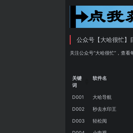
公众号【大哈很忙】
关注公众号“大哈很忙”，查看
关键
软件名
词
关键
软件名
D001
大哈导航
词
D002
秒去水印王
D003
轻松阅
D004
小电视