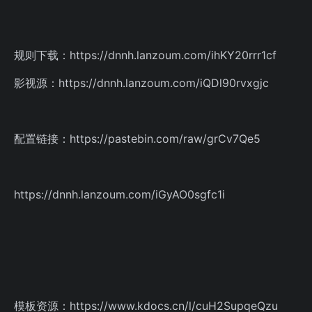
规则下载：https://dnnh.lanzoum.com/ihKY20rrr1cf
影视源：https://dnnh.lanzoum.com/iQDl90rvxgjc
配置链接：https://pastebin.com/raw/grCv7Qe5
https://dnnh.lanzoum.com/iGyAO0sgfc1i
模板资源：https://www.kdocs.cn/l/cuH2SupqeQzu