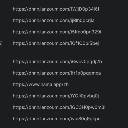
https://dnnh.lanzoum.com/iWjjD0p34l6f
https://dnnh.lanzoum.com/ijRlh0pcrjla
https://dnnh.lanzoum.com/i5Kno0pn329i
安
https://dnnh.lanzoum.com/iOf1Q0pi5bej
https://dnnh.lanzoum.com/i6wcv0pqdj2b
https://dnnh.lanzoum.com/ifr1o0pqdmxa
https://www.hama.app/zh
https://dnnh.lanzoum.com/iYGii0pvbq0j
https://dnnh.lanzoum.com/iGC3H0pw0m3i
https://dnnh.lanzoum.com/iviu80q6gkpe