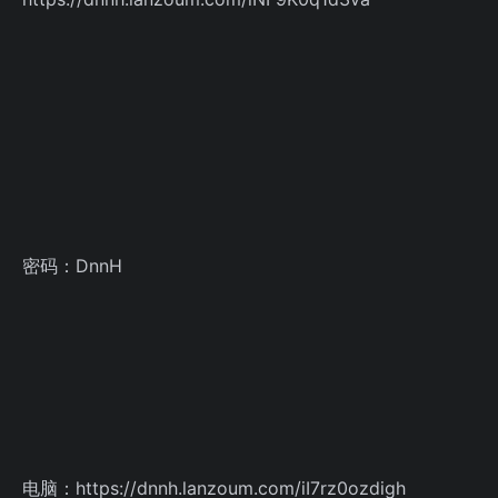
密码：DnnH
电脑：https://dnnh.lanzoum.com/iI7rz0ozdigh