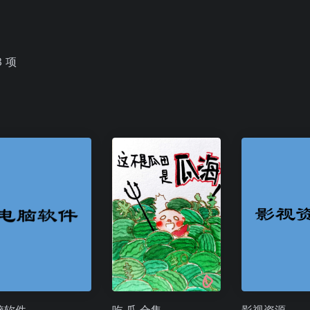
3 项
脑软件
吃·瓜·合集
影视资源