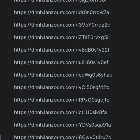
https://dnnh.lanzoum.com/idr0n0rrqw7a
https://dnnh.lanzoum.com/i3VpY0rrqz2d
https://dnnh.lanzoum.com/iZTaT0rvxg5i
https://dnnh.lanzoum.com/ivBdB0s1v22f
https://dnnh.lanzoum.com/iu8180s1v0ef
https://dnnh.lanzoum.com/icdWg0s6yhab
https://dnnh.lanzoum.com/ivCl50sgf42b
https://dnnh.lanzoum.com/iRPxG0sgojtc
https://dnnh.lanzoum.com/ict1U0sik8fa
https://dnnh.lanzoum.com/iYDVs0sqa91a
图
https://dnnh.lanzoum.com/i6Cwv0t4ru2d