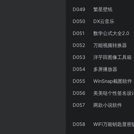
D049
繁星壁纸
D050
DX云音乐
D051
数学公式大全2.0
D052
万能视频转换器
D053
洋芋田图像工具箱
D054
多屏播放器
D055
WinSnap截图软件
D056
美美哒个性签名设
D057
两款小说软件
D058
WiFi万能钥匙显密