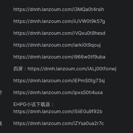
https://dnnh.lanzoum.com/i3MQa0t4rsih
https://dnnh.lanzoum.com/iiJVW0t9k57g
https://dnnh.lanzoum.com/iVQxu0t9hesd
https://dnnh.lanzoum.com/iarki0t9qouj
https://dnnh.lanzoum.com/i966w0tf9uba
四屏：https://dnnh.lanzoum.com/iALj00tfonwj
https://dnnh.lanzoum.com/iEPmS0tg73sj
计
https://dnnh.lanzoum.com/ipxsS0ti4uxa
EHPG小说下载器：
https://dnnh.lanzoum.com/i5iiE0u9f92b
版
https://dnnh.lanzoum.com/iZYsa0ua2r7c