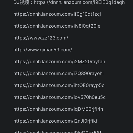
DJ视频：https://dnnh.lanzoum.com/i9EIE0q1daqh
https://dnnh.lanzoum.com/if0g10qt1zcj
https://dnnh.lanzoum.com/iiv8i0qt20le
https://www.zz123.com/
http://www.qiman59.com/
https://dnnh.lanzoum.com/i2MZ20rayfah
https://dnnh.lanzoum.com/i7Q890rayehi
https://dnnh.lanzoum.com/ihtOE0rayp5c
https://dnnh.lanzoum.com/iov570h0eu5c
https://dnnh.lanzoum.com/iqDMB0rjfl4h
https://dnnh.lanzoum.com/i2nJi0rjfikf
https://dnnh.lanzoum.com/i9lgD0rrr58f