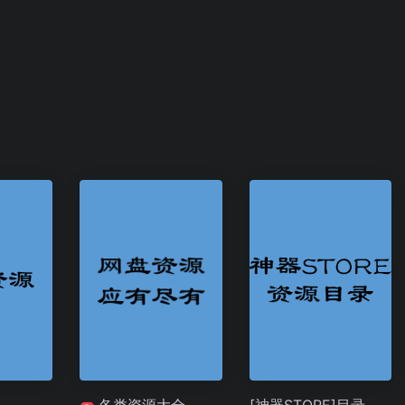
各类资源大全
[神器STORE]目录