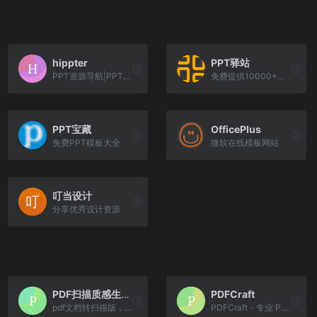
hippter
PPT驿站
PPT资源导航|PPT模板图表等设计素材免费下载
免费提供10000+精美PPT模板素材
PPT宝藏
OfficePlus
免费PPT模板大全
微软在线模板网站
叮当设计
分享优秀设计资源
PDF扫描质感生成器
PDFCraft
pdf文档转扫描版，增加质感！
PDFCraft - 专业 PDF 工具