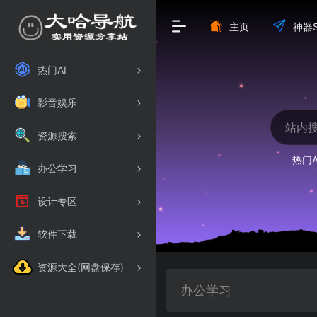
主页
神器S
热门AI
影音娱乐
资源搜索
热门A
办公学习
设计专区
软件下载
资源大全(网盘保存)
办公学习