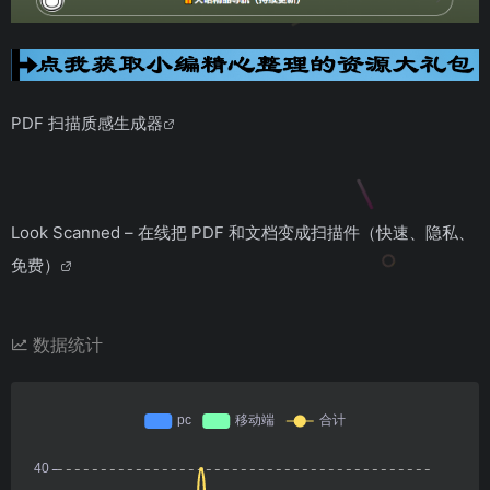
PDF 扫描质感生成器
Look Scanned – 在线把 PDF 和文档变成扫描件（快速、隐私、
免费）
数据统计