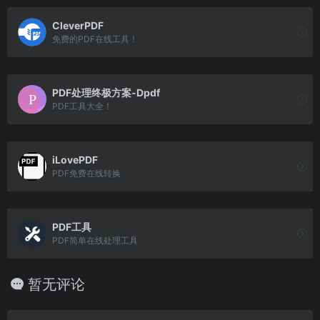
CleverPDF
免费的PDF在线工具！
PDF处理终极方案-Dpdf
PDF工具大全！
iLovePDF
PDF免费在线转换
PDF工具
PDF简单在线处理工具
暂无评论