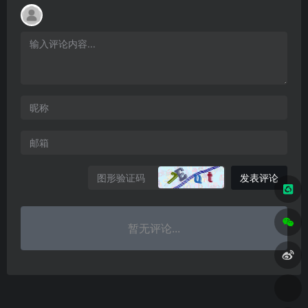
发表评论
暂无评论...