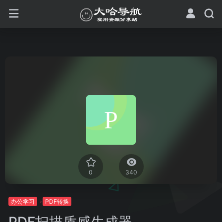
0
340
办公学习
PDF转换
PDF扫描质感生成器