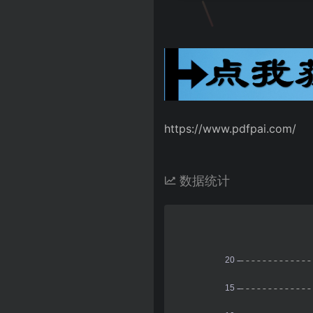
https://www.pdfpai.com/
数据统计