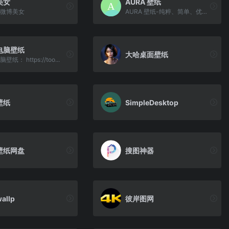
美女
AURA 壁纸
- 微博美女
AURA 壁纸-纯粹、简单、优雅...
电脑壁纸
大哈桌面壁纸
纸： https://too...
壁纸
SimpleDesktop
壁纸网盘
搜图神器
wallp
彼岸图网