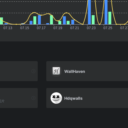
WallHaven
Hdqwalls
图片