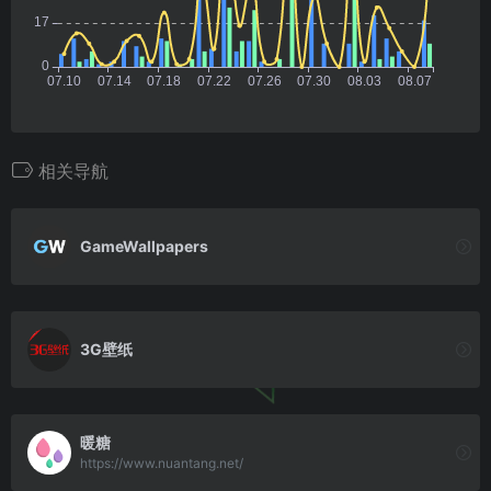
相关导航
GameWallpapers
3G壁纸
暖糖
https://www.nuantang.net/