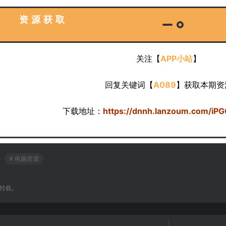
资源获取
关注【
APP小站
】
回复关键词【
A089
】获取本期资
下载地址：
https://dnnh.lanzoum.com/iP
# 电脑资源
转载。