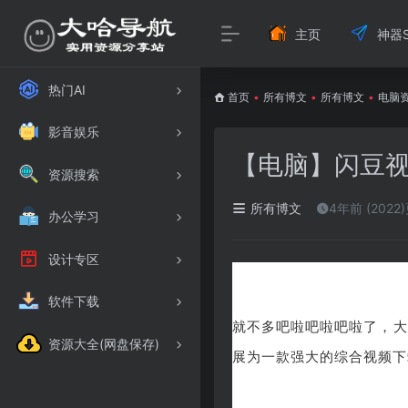
主页
神器S
热门AI
首页
•
所有博文
•
所有博文
•
电脑
影音娱乐
【电脑】闪豆
资源搜索
所有博文
4年前 (2022
办公学习
设计专区
软件下载
就不多吧啦吧啦吧啦了，大
资源大全(网盘保存)
展为一款强大的综合视频下