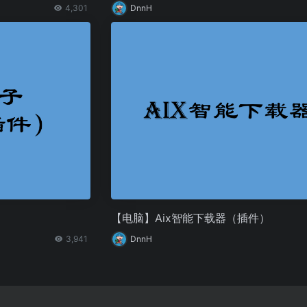
4,301
DnnH
【电脑】Aix智能下载器（插件）
3,941
DnnH