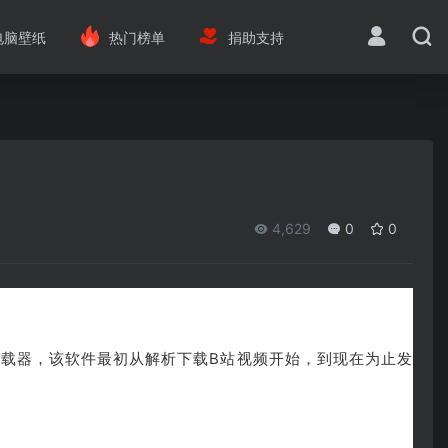
电脑壁纸
热门榜单
捐助支持
4,629
0
0
载器，该软件最初从解析下载B站视频开始，到现在为止发