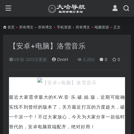
首页
•
所有博文
•
所有博文
•
手机资源
•
所有博文
•
电脑资源
•
正文
【安卓+电脑】洛雪音乐
3年前 (2023)更新
DnnH
3,260
0
0
最近大家需求最大的K.W.音·乐.破.姐.版，近期可能确
实找不到曾经的版本了，关方最近打压的力度超大，破
一个凉一个！不过大家放心，今天为大家分享一款临时
替代的，安卓电脑双端配齐，绝对好用！