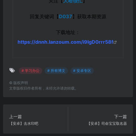
关注【
大哈很忙
】
回复关键词【
D037
】获取本期资源
下载地址：
https://dnnh.lanzoum.com/i9lgD0rrr58f
# 学习办公
# 所有博文
# 安卓专区
©
版权声明
文章版权归作者所有，未经允许请勿转载。
上一篇
下一篇
【安卓】去水印吧
【安卓】司命宝宝取名器