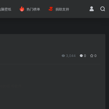
电脑壁纸
热门榜单
捐助支持
3,044
0
0
ce的听书软件。