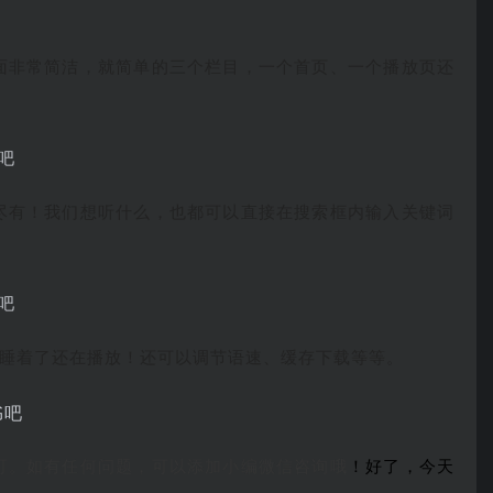
面非常简洁，就简单的三个栏目，一个首页、一个播放页还
尽有！我们想听什么，也都可以直接在搜索框内输入关键词
睡着了还在播放！还可以调节语速、缓存下载等等。
可。如有任何问题，可以添加小编微信咨询哦
！好了，今天