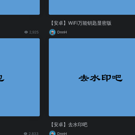
【安卓】WiFi万能钥匙显密版
2,925
DnnH
【安卓】去水印吧
2,833
DnnH