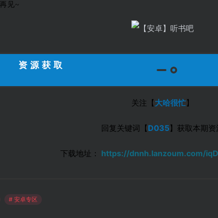
再见~
资源获取
关注【
大哈很忙
】
回复关键词【
D035
】获取本期资
下载地址：
https://dnnh.lanzoum.com/iq
# 安卓专区