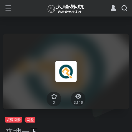
0
3,146
资源搜索
网盘
来搜一下