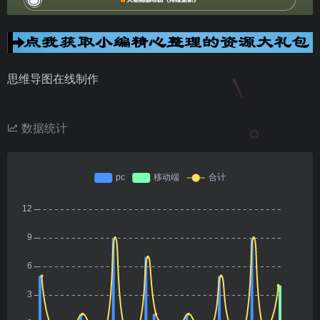
思维导图在线制作
数据统计