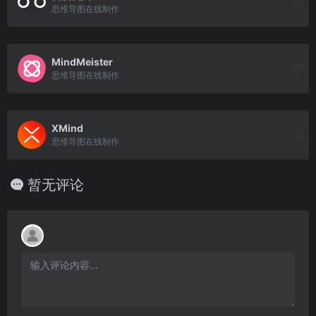
思维导图在线制作
MindMeister
思维导图在线制作
XMind
思维导图在线制作
暂无评论