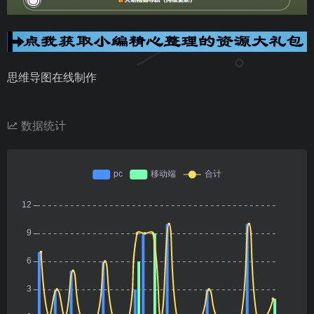
思维导图在线制作
数据统计