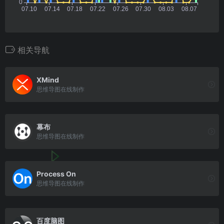
相关导航
XMind
思维导图在线制作
幕布
思维导图在线制作
Process On
思维导图在线制作
百度脑图