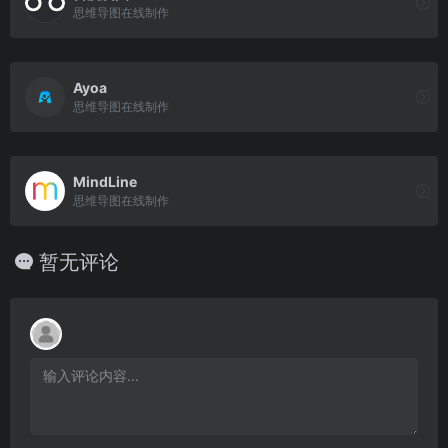
思维导图在线制作
Ayoa
思维导图在线制作
MindLine
思维导图在线制作
暂无评论