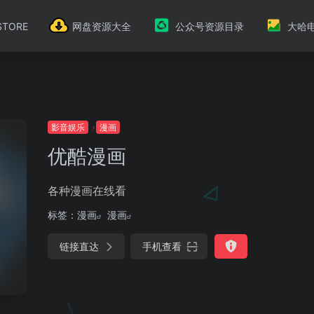
TORE
网盘资源大全
公众号资源目录
大哈
影音娱乐
漫画
优酷漫画
各种漫画在线看
标签：
漫画
漫画
链接直达
手机查看