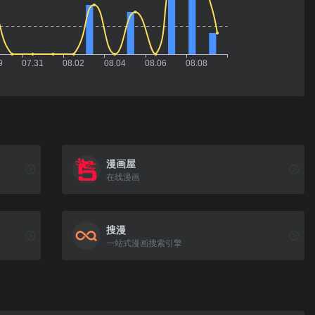
漫画屋
在线漫画
搜漫
一站式漫画搜索引擎