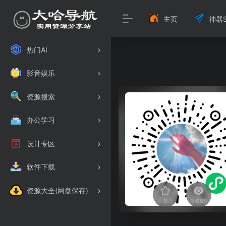
主页
神器S
热门AI
影音娱乐
资源搜索
办公学习
设计专区
软件下载
资源大全(网盘保存)
0
3,098