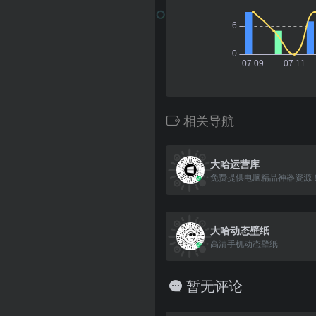
相关导航
大哈运营库
免费提供电脑精品神器资源
大哈动态壁纸
高清手机动态壁纸
暂无评论