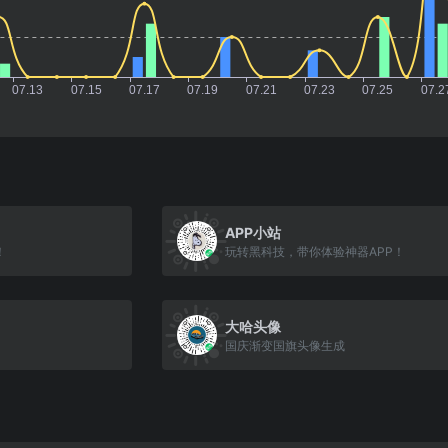
APP小站
！
玩转黑科技，带你体验神器APP！
大哈头像
国庆渐变国旗头像生成