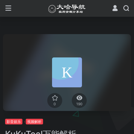
0
190
影音娱乐
视频解析
KuKuTool万能解析