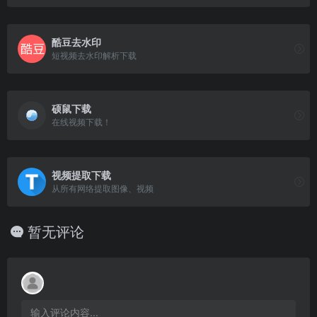
酷豆去水印
短视频去水印解析下载
硕鼠下载
在线视频下载！
视频提取下载
从所有网络提取图像、视频
暂无评论