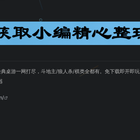
款经典桌游一网打尽，斗地主/狼人杀/棋类全都有。免下载即开
器
n/