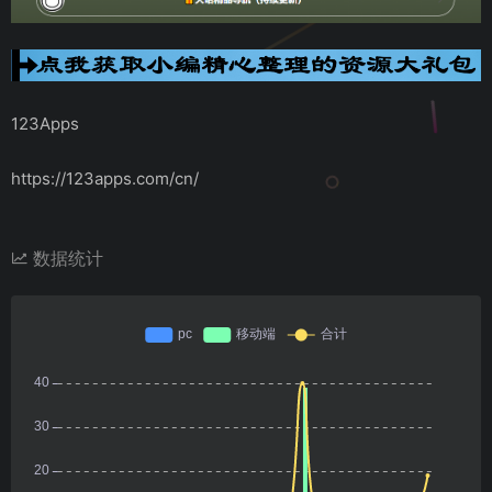
123Apps
https://123apps.com/cn/
数据统计