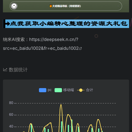
纳米AI搜索：
https://deepseek.n.cn/?
src=ec_baidu1002&fr=ec_baidu1002
数据统计