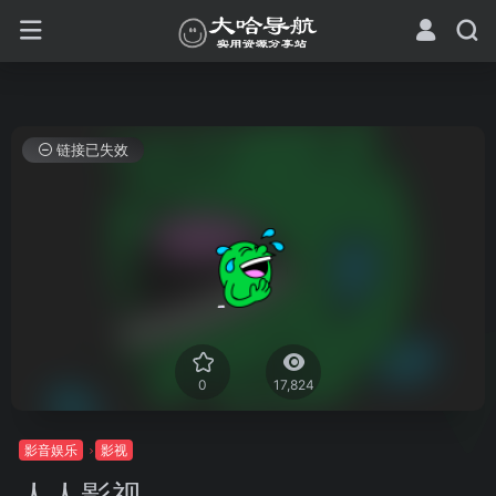
链接已失效
0
17,824
影音娱乐
影视
人人影视