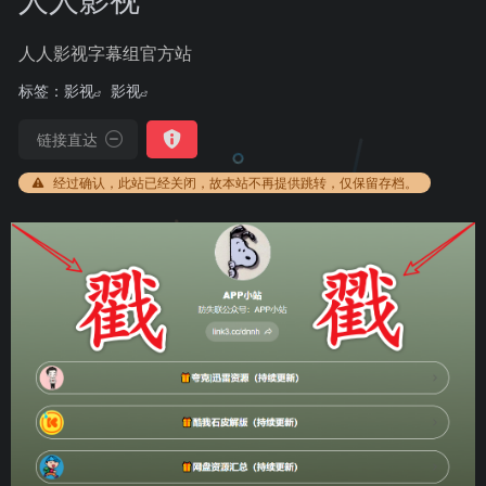
人人影视字幕组官方站
标签：
影视
影视
链接直达
经过确认，此站已经关闭，故本站不再提供跳转，仅保留存档。