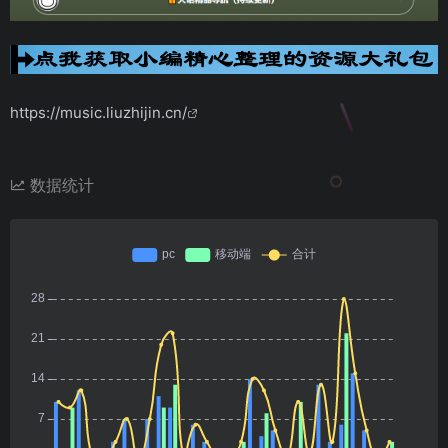
https://music.liuzhijin.cn/
数据统计