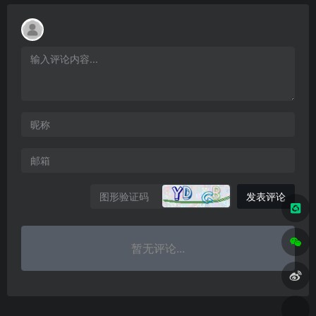
发表评论
暂无评论...