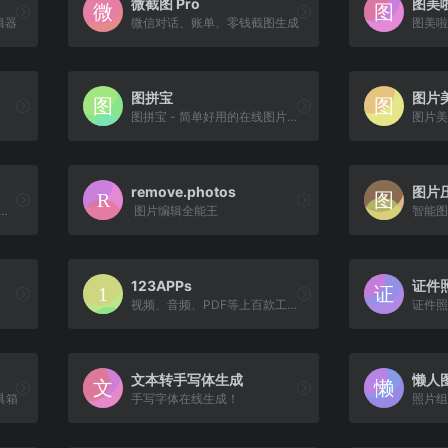
微截图 Pro
编辑器
微信对话、账单、零钱截图生成
图拼宝
图片
图拼宝 - 简单好用的在线图片拼接工具
图片美
remove.photos
图片
源导航|PPT模板图表等设计素材免费下载
图片编辑全能王
智能图
123APPs
证件
视频、音频、PDF等上百款工具全免费！
证件照
文本转手写体生成
懒人
具箱
手写字体在线生成！
照片组