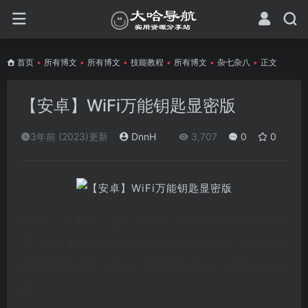
首页
•
所有博文
•
所有博文
•
技能教程
•
所有博文
•
杂七杂八
•
正文
【安卓】WiFi万能钥匙显密版
3年前 (2023)更新
DnnH
3,707
0
0
Hello，大家好。五一小长假，很多人应该都出去玩
了，不再像工作日一样呆在家里或者办公室，连着WiFi
吹着空调刷手机。所以，流量也许成为了大家的一个问
题！