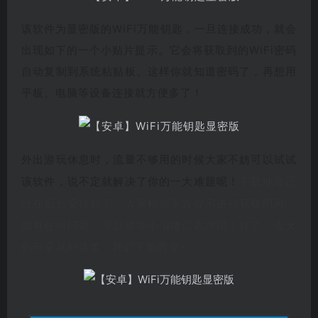
该软件为显密版的WiFi万能钥匙，一旦连接成功，就会
出现如下的一个小贴片提示。它会将获取到的WiFi密码
自动复制到系统粘贴板。这样你就知道密码了，再想用
平板、电脑等设备连接就方便多了！
外出游玩休息时，流量不够用的时候大家不妨可以试试
该软件，说不定就解决了你的一大难题呢！
下载地址已
经在后台安排好了，大家根据下方提示进行获取即可。
如有任何问题，可以添加小编微信
咨询哦！好了，今天
的分享就到这里，我们下期再见~