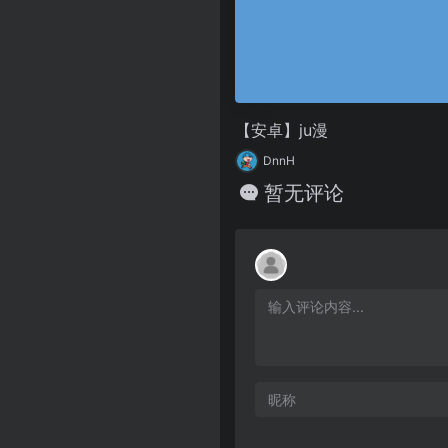
【安卓】ju漫
DnnH
暂无评论