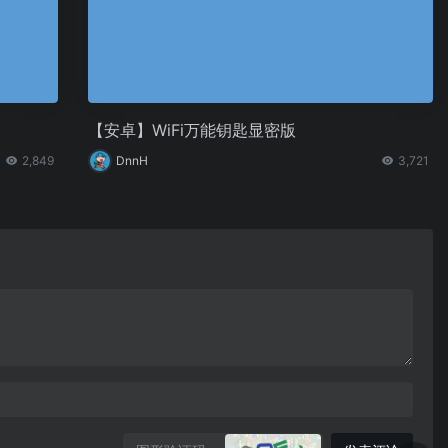
【安卓】WiFi万能钥匙显密版
2,849
DnnH
3,721