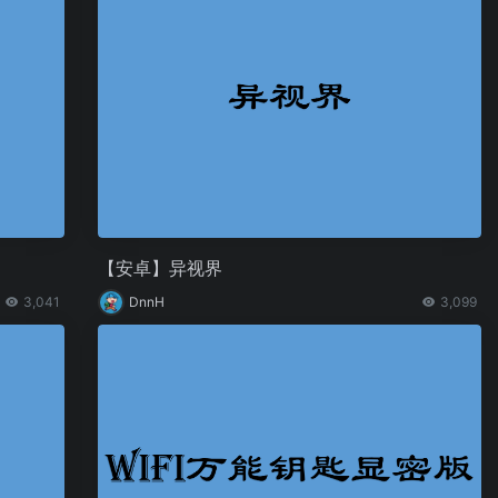
【安卓】异视界
3,041
DnnH
3,099