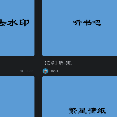
【安卓】听书吧
3,083
DnnH