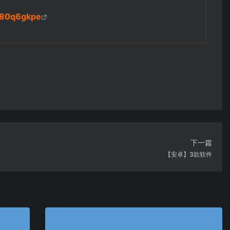
iu80q6gkpe
下一篇
【安卓】3款软件