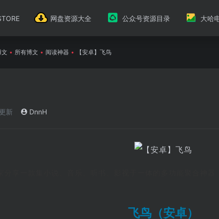
TORE
网盘资源大全
公众号资源目录
大哈
博文
•
所有博文
•
阅读神器
•
【安卓】飞鸟
)更新
DnnH
给大家分享一款集小说、音乐、听书、影视于一体的多功能聚合神
飞鸟（安卓）