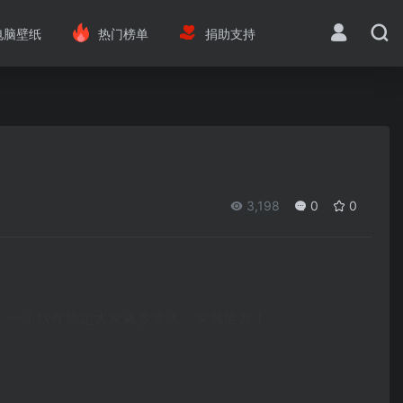
电脑壁纸
热门榜单
捐助支持
3,198
0
0
器，一个软件搞定大家诸多需求，实属给力！