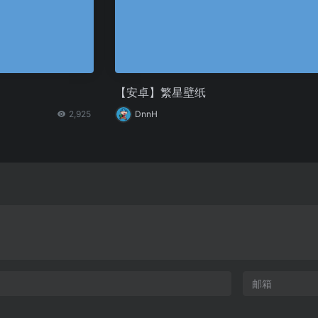
【安卓】繁星壁纸
2,925
DnnH