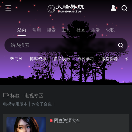
站内
常用
搜索
工具
社区
生活
求职
热门AI
博客资源
影音娱乐
办公学习
微信资源
资
标签：电视专区
电视专用版本 | tv盒子合集！
网盘资源大全
T