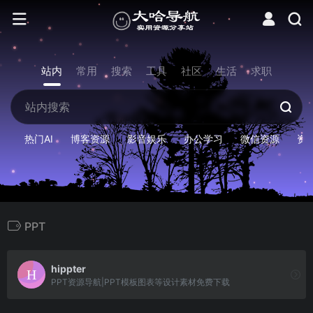
站内
常用
搜索
工具
社区
生活
求职
热门AI
博客资源
影音娱乐
办公学习
微信资源
资
PPT
hippter
PPT资源导航|PPT模板图表等设计素材免费下载