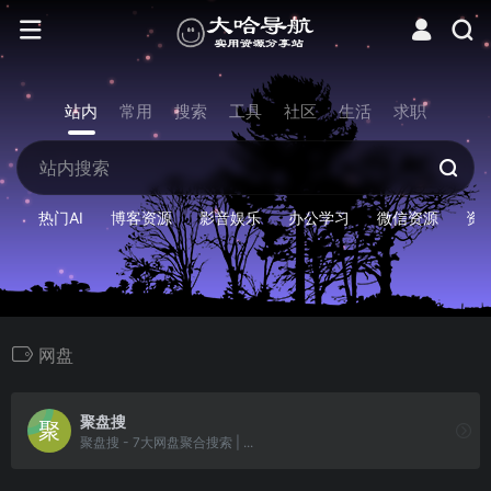
站内
常用
搜索
工具
社区
生活
求职
热门AI
博客资源
影音娱乐
办公学习
微信资源
资
网盘
聚盘搜
聚盘搜 - 7大网盘聚合搜索 | ...