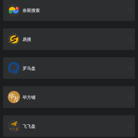
奈斯搜索
易搜
罗马盘
毕方铺
飞飞盘