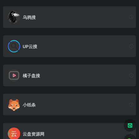
乌鸦搜
UP云搜
橘子盘搜
小纸条
云盘资源网